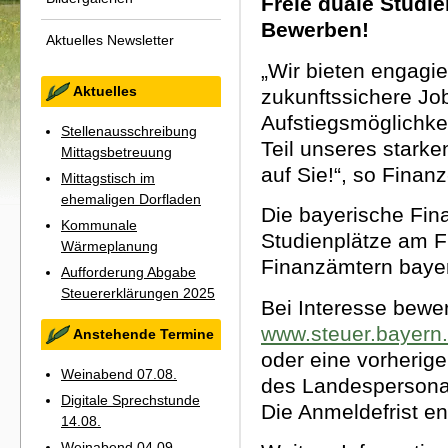
Freie duale Studie
Bewerben!
Aktuelles Newsletter
„Wir bieten engagi
Aktuelles
zukunftssichere Job
Aufstiegsmöglichke
Stellenausschreibung
Teil unseres starke
Mittagsbetreuung
auf Sie!“, so Finan
Mittagstisch im
ehemaligen Dorfladen
Die bayerische Fina
Kommunale
Studienplätze am F
Wärmeplanung
Finanzämtern bayer
Aufforderung Abgabe
Steuererklärungen 2025
Bei Interesse bewer
www.steuer.bayern
Anstehende Termine
oder eine vorheri
Weinabend 07.08.
des Landespersonal
Digitale Sprechstunde
Die Anmeldefrist en
14.08.
Weinabend 04.09.