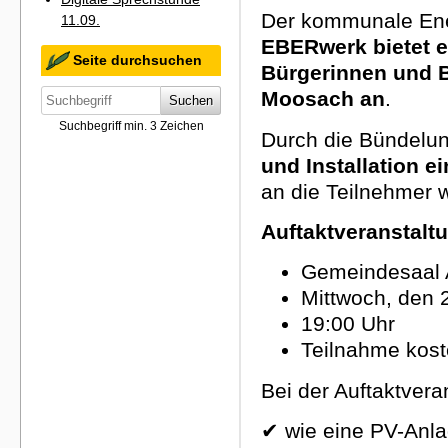
Der kommunale Ener
11.09.
EBERwerk
bietet 
Seite durchsuchen
Bürgerinnen und B
Moosach an
.
Suchen
Suchbegriff min. 3 Zeichen
Durch die Bündelu
und Installation e
an die Teilnehmer 
Auftaktveranstaltu
Gemeindesaal A
Mittwoch, den 
19:00 Uhr
Teilnahme kost
Bei der Auftaktvera
✔
wie eine PV-Anlag