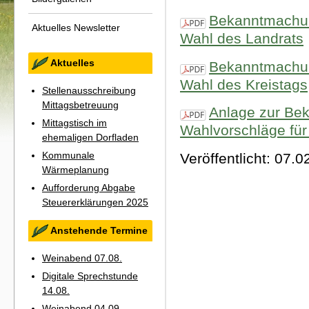
Bekanntmachun
Aktuelles Newsletter
Wahl des Landrats
Aktuelles
Bekanntmachun
Wahl des Kreistags
Stellenausschreibung
Mittagsbetreuung
Anlage zur Be
Mittagstisch im
Wahlvorschläge für
ehemaligen Dorfladen
Kommunale
Veröffentlicht: 07.
Wärmeplanung
Aufforderung Abgabe
Steuererklärungen 2025
Anstehende Termine
Weinabend 07.08.
Digitale Sprechstunde
14.08.
Weinabend 04.09.