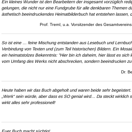
Ein kleines Wunder ist den Bearbeitern der insgesamt vorzüglich red
gelungen, die nicht nur eine Fundgrube für alle denkbaren Themen dar
ästhetisch beeindruckendes Heimatbilderbuch hat entstehen lassen, 
Prof. Treml, u.a. Vorsitzender des Gesamtverein
So ist eine … feine Mischung entstanden aus Lesebuch und Lernbuch, 
Verbindung von Texten und (zum Teil historischen) Bildern. Ein Mosai
ein heimatstolzes Bekenntnis: "Hier bin ich daheim, hier lässt es sich l
vom Umfang des Werks nicht abschrecken, sondern beeindrucken z
Dr. Be
Heute haben wir das Buch abgeholt und waren beide sehr begeistert. 
„Werk“ sein würde, aber dass es SO genial wird… Da steckt wirklich seh
wirkt alles sehr professionell!
Euer Buch macht süchtig!